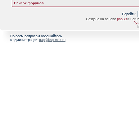
Список форумов
Перейти:
Создано на основе
phpBB
® Foru
Рус
[
По всем вопросам обращайтесь
к администрации:
cap@ksp-msk.ru