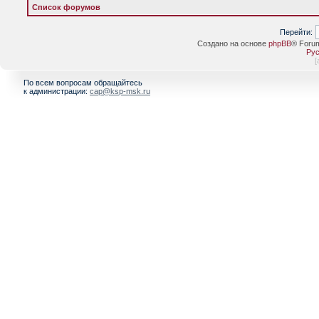
Список форумов
Перейти:
Создано на основе
phpBB
® Foru
Рус
[
По всем вопросам обращайтесь
к администрации:
cap@ksp-msk.ru