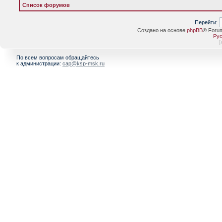
Список форумов
Перейти:
Создано на основе
phpBB
® Foru
Рус
[
По всем вопросам обращайтесь
к администрации:
cap@ksp-msk.ru