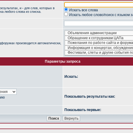
результатах, и
-
для слов, которых в
Искать все слова
ка любого слова из списка.
Искать любое слово/поиск с языком 
одфорумах производится автоматически,
Параметры запроса
Искать:
Показывать результаты как:
нию
Показывать первые: