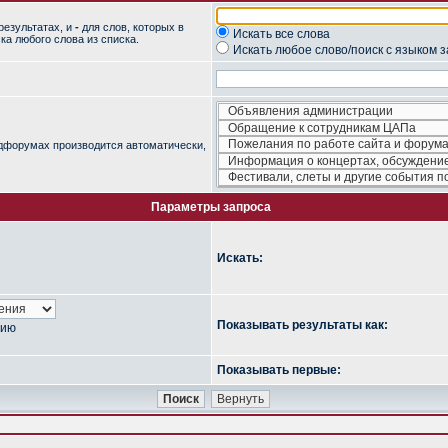
результатах, и
-
для слов, которых в
Искать все слова
ка любого слова из списка.
Искать любое слово/поиск с языком 
одфорумах производится автоматически,
Параметры запроса
Искать:
Показывать результаты как:
нию
Показывать первые: