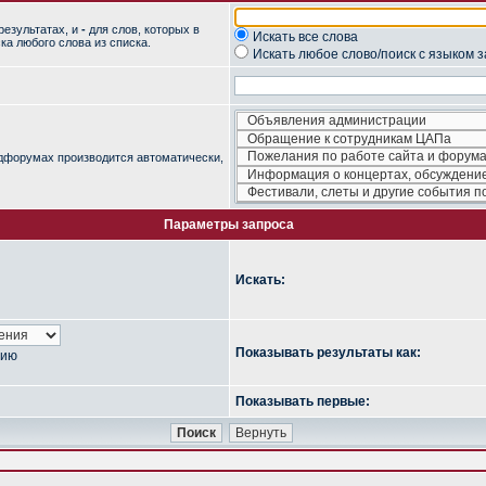
результатах, и
-
для слов, которых в
Искать все слова
ка любого слова из списка.
Искать любое слово/поиск с языком 
одфорумах производится автоматически,
Параметры запроса
Искать:
Показывать результаты как:
нию
Показывать первые: