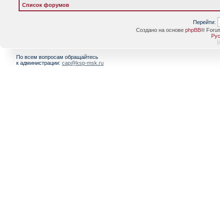
Список форумов
Перейти:
Создано на основе
phpBB
® Foru
Рус
[
По всем вопросам обращайтесь
к администрации:
cap@ksp-msk.ru