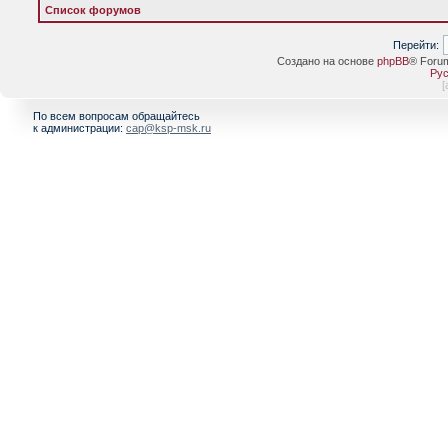
Список форумов
Перейти:
Создано на основе
phpBB
® Foru
Рус
[
По всем вопросам обращайтесь
к администрации:
cap@ksp-msk.ru