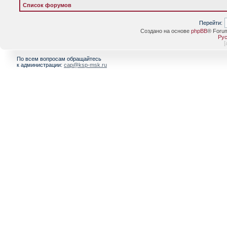
Список форумов
Перейти:
Создано на основе
phpBB
® Foru
Рус
[
По всем вопросам обращайтесь
к администрации:
cap@ksp-msk.ru