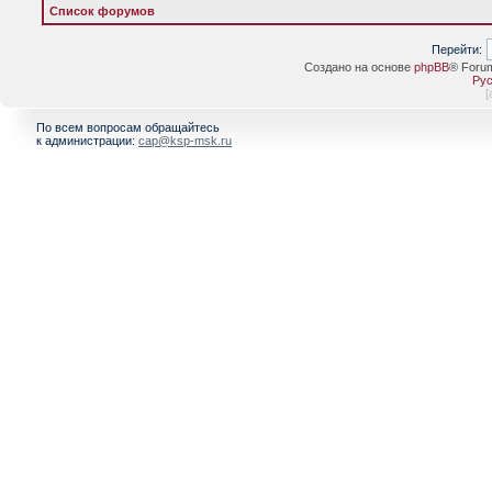
Список форумов
Перейти:
Создано на основе
phpBB
® Foru
Рус
[
По всем вопросам обращайтесь
к администрации:
cap@ksp-msk.ru