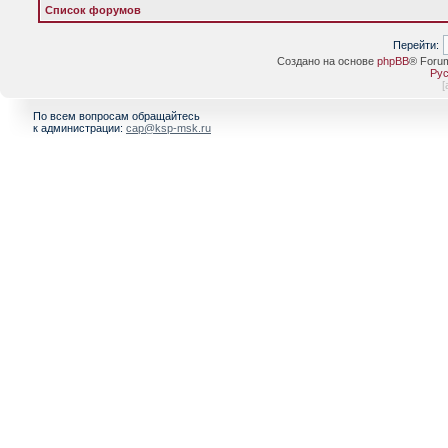
Список форумов
Перейти:
Создано на основе
phpBB
® Foru
Рус
[
По всем вопросам обращайтесь
к администрации:
cap@ksp-msk.ru