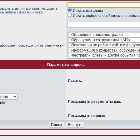
результатах, и
-
для слов, которых в
Искать все слова
ка любого слова из списка.
Искать любое слово/поиск с языком 
одфорумах производится автоматически,
Параметры запроса
Искать:
Показывать результаты как:
нию
Показывать первые: