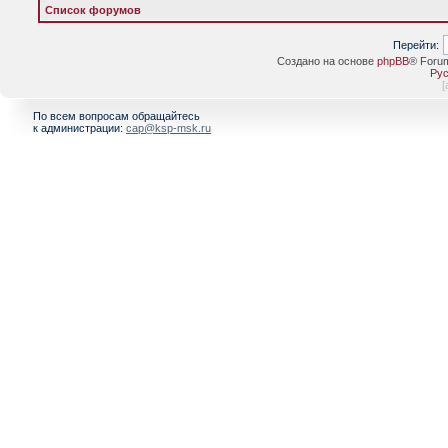
Список форумов
Перейти:
Создано на основе
phpBB
® Foru
Рус
[
По всем вопросам обращайтесь
к администрации:
cap@ksp-msk.ru