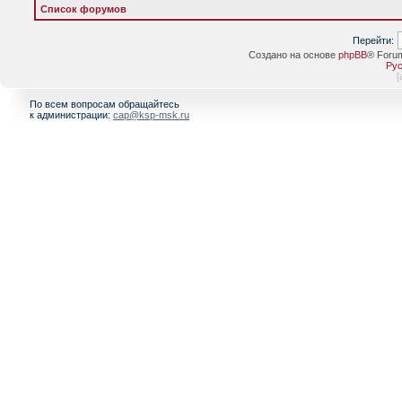
Список форумов
Перейти:
Создано на основе
phpBB
® Foru
Рус
[
По всем вопросам обращайтесь
к администрации:
cap@ksp-msk.ru