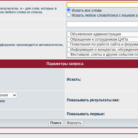
результатах, и
-
для слов, которых в
Искать все слова
ка любого слова из списка.
Искать любое слово/поиск с языком 
одфорумах производится автоматически,
Параметры запроса
Искать:
Показывать результаты как:
нию
Показывать первые: