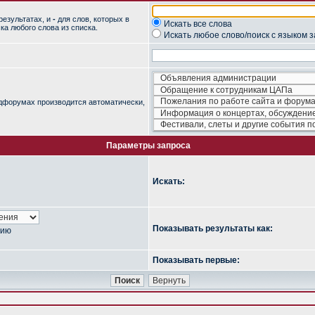
результатах, и
-
для слов, которых в
Искать все слова
ка любого слова из списка.
Искать любое слово/поиск с языком 
одфорумах производится автоматически,
Параметры запроса
Искать:
Показывать результаты как:
нию
Показывать первые: