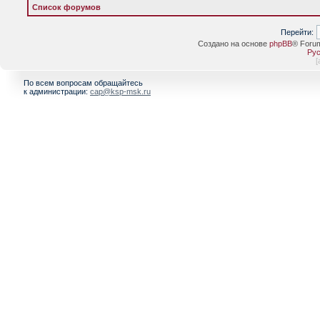
Список форумов
Перейти:
Создано на основе
phpBB
® Foru
Рус
[
По всем вопросам обращайтесь
к администрации:
cap@ksp-msk.ru