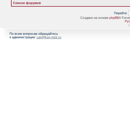
Список форумов
Перейти:
Создано на основе
phpBB
® Foru
Рус
[
По всем вопросам обращайтесь
к администрации:
cap@ksp-msk.ru