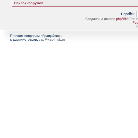
Список форумов
Перейти:
Создано на основе
phpBB
® Foru
Рус
[
По всем вопросам обращайтесь
к администрации:
cap@ksp-msk.ru