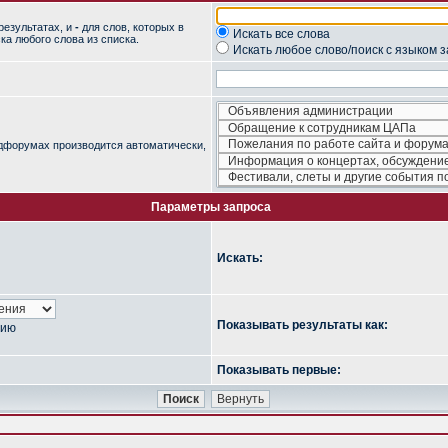
результатах, и
-
для слов, которых в
Искать все слова
ка любого слова из списка.
Искать любое слово/поиск с языком 
одфорумах производится автоматически,
Параметры запроса
Искать:
Показывать результаты как:
нию
Показывать первые: