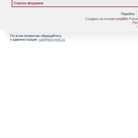
Список форумов
Перейти:
Создано на основе
phpBB
® Foru
Рус
[
По всем вопросам обращайтесь
к администрации:
cap@ksp-msk.ru