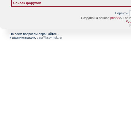
Список форумов
Перейти:
Создано на основе
phpBB
® Foru
Рус
[
По всем вопросам обращайтесь
к администрации:
cap@ksp-msk.ru