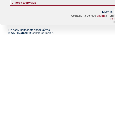
Список форумов
Перейти:
Создано на основе
phpBB
® Foru
Рус
[
По всем вопросам обращайтесь
к администрации:
cap@ksp-msk.ru