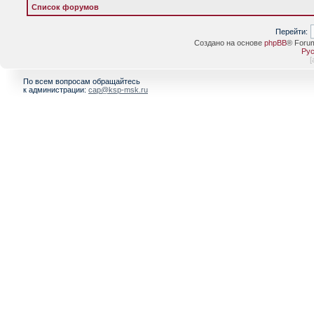
Список форумов
Перейти:
Создано на основе
phpBB
® Foru
Рус
[
По всем вопросам обращайтесь
к администрации:
cap@ksp-msk.ru