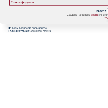
Список форумов
Перейти:
Создано на основе
phpBB
® Foru
Рус
[
По всем вопросам обращайтесь
к администрации:
cap@ksp-msk.ru