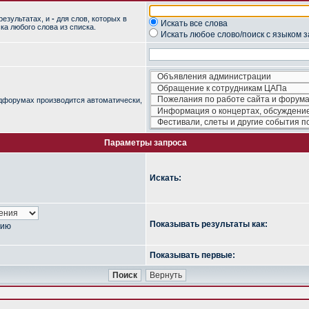
результатах, и
-
для слов, которых в
Искать все слова
ка любого слова из списка.
Искать любое слово/поиск с языком 
одфорумах производится автоматически,
Параметры запроса
Искать:
Показывать результаты как:
нию
Показывать первые: