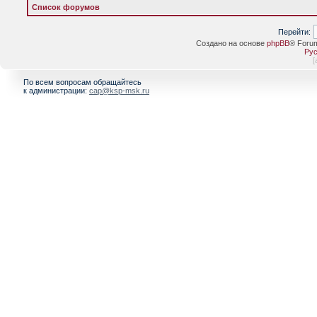
Список форумов
Перейти:
Создано на основе
phpBB
® Foru
Рус
[
По всем вопросам обращайтесь
к администрации:
cap@ksp-msk.ru