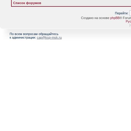
Список форумов
Перейти:
Создано на основе
phpBB
® Foru
Рус
[
По всем вопросам обращайтесь
к администрации:
cap@ksp-msk.ru