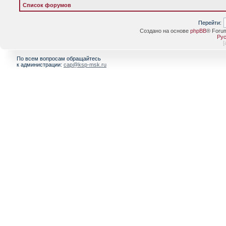
Список форумов
Перейти:
Создано на основе
phpBB
® Foru
Рус
[
По всем вопросам обращайтесь
к администрации:
cap@ksp-msk.ru