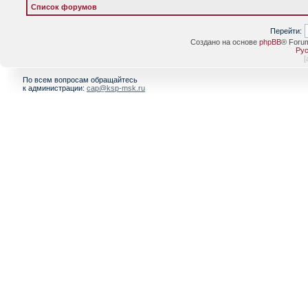
Список форумов
Перейти:
Создано на основе
phpBB
® Foru
Рус
[
По всем вопросам обращайтесь
к администрации:
cap@ksp-msk.ru