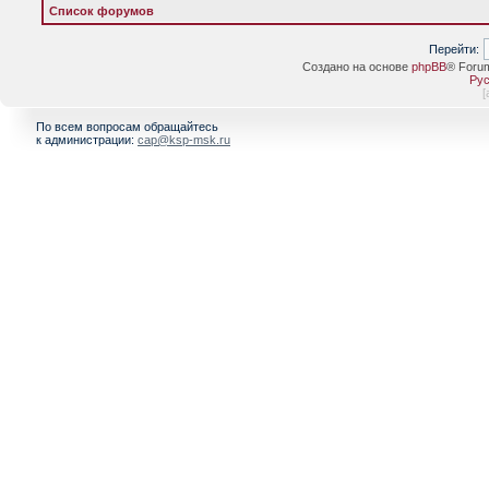
Список форумов
Перейти:
Создано на основе
phpBB
® Foru
Рус
[
По всем вопросам обращайтесь
к администрации:
cap@ksp-msk.ru