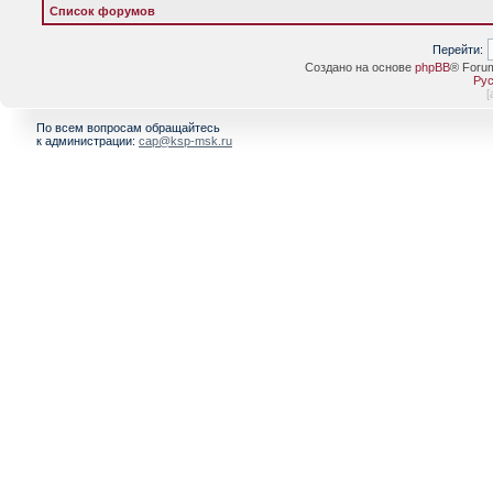
Список форумов
Перейти:
Создано на основе
phpBB
® Foru
Рус
[
По всем вопросам обращайтесь
к администрации:
cap@ksp-msk.ru