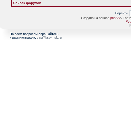
Список форумов
Перейти:
Создано на основе
phpBB
® Foru
Рус
[
По всем вопросам обращайтесь
к администрации:
cap@ksp-msk.ru