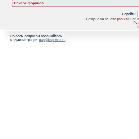
Список форумов
Перейти:
Создано на основе
phpBB
® Foru
Рус
[
По всем вопросам обращайтесь
к администрации:
cap@ksp-msk.ru