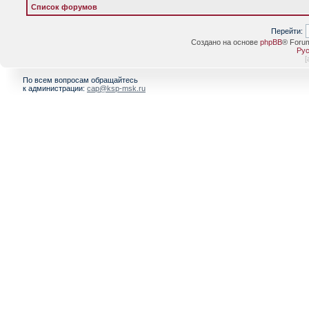
Список форумов
Перейти:
Создано на основе
phpBB
® Foru
Рус
[
По всем вопросам обращайтесь
к администрации:
cap@ksp-msk.ru