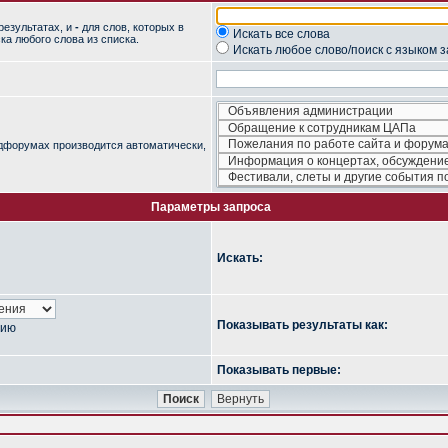
результатах, и
-
для слов, которых в
Искать все слова
ка любого слова из списка.
Искать любое слово/поиск с языком 
одфорумах производится автоматически,
Параметры запроса
Искать:
Показывать результаты как:
нию
Показывать первые: