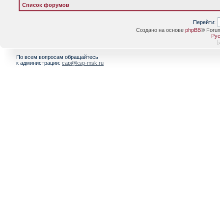
Список форумов
Перейти:
Создано на основе
phpBB
® Foru
Рус
[
По всем вопросам обращайтесь
к администрации:
cap@ksp-msk.ru