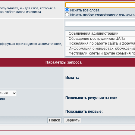
результатах, и
-
для слов, которых в
Искать все слова
ка любого слова из списка.
Искать любое слово/поиск с языком 
одфорумах производится автоматически,
Параметры запроса
Искать:
Показывать результаты как:
нию
Показывать первые: