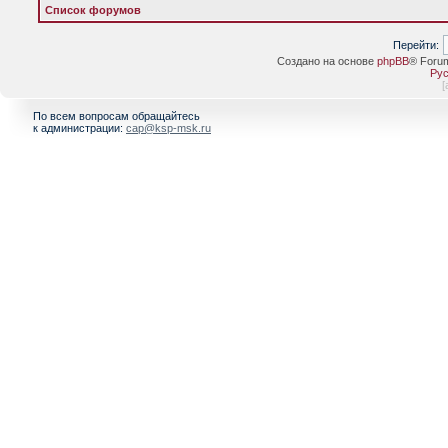
Список форумов
Перейти:
Создано на основе
phpBB
® Foru
Рус
[
По всем вопросам обращайтесь
к администрации:
cap@ksp-msk.ru