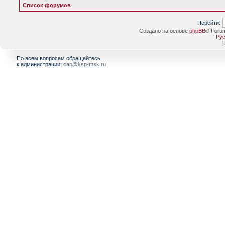
Список форумов
Перейти:
Создано на основе
phpBB
® Foru
Рус
[
По всем вопросам обращайтесь
к администрации:
cap@ksp-msk.ru