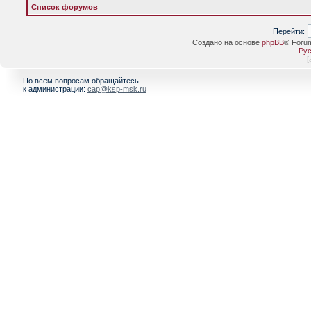
Список форумов
Перейти:
Создано на основе
phpBB
® Foru
Рус
[
По всем вопросам обращайтесь
к администрации:
cap@ksp-msk.ru