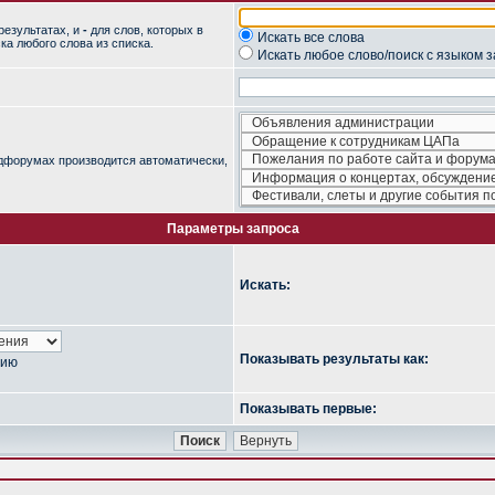
результатах, и
-
для слов, которых в
Искать все слова
ка любого слова из списка.
Искать любое слово/поиск с языком 
одфорумах производится автоматически,
Параметры запроса
Искать:
Показывать результаты как:
нию
Показывать первые: