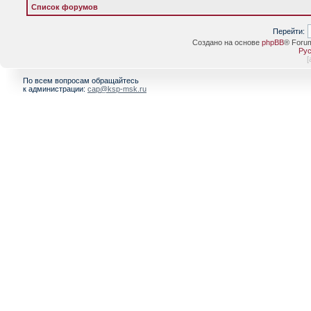
Список форумов
Перейти:
Создано на основе
phpBB
® Foru
Рус
[
По всем вопросам обращайтесь
к администрации:
cap@ksp-msk.ru