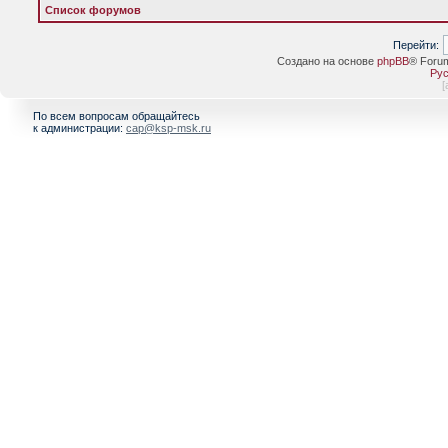
Список форумов
Перейти:
Создано на основе
phpBB
® Foru
Рус
[
По всем вопросам обращайтесь
к администрации:
cap@ksp-msk.ru