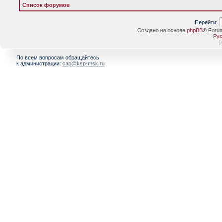
Список форумов
Перейти:
Создано на основе
phpBB
® Foru
Рус
[
По всем вопросам обращайтесь
к администрации:
cap@ksp-msk.ru