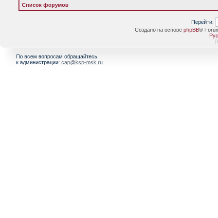
Список форумов
Перейти:
Создано на основе
phpBB
® Foru
Рус
[
По всем вопросам обращайтесь
к администрации:
cap@ksp-msk.ru