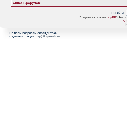
Список форумов
Перейти:
Создано на основе
phpBB
® Foru
Рус
[
По всем вопросам обращайтесь
к администрации:
cap@ksp-msk.ru