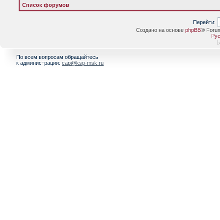
Список форумов
Перейти:
Создано на основе
phpBB
® Foru
Рус
[
По всем вопросам обращайтесь
к администрации:
cap@ksp-msk.ru