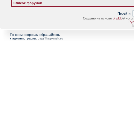
Список форумов
Перейти:
Создано на основе
phpBB
® Foru
Рус
[
По всем вопросам обращайтесь
к администрации:
cap@ksp-msk.ru