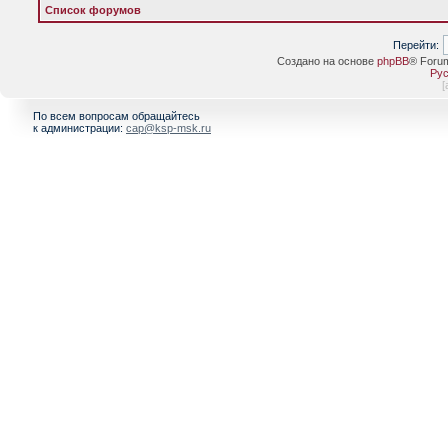
Список форумов
Перейти:
Создано на основе
phpBB
® Foru
Рус
[
По всем вопросам обращайтесь
к администрации:
cap@ksp-msk.ru